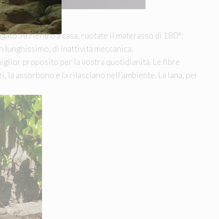
.
ato. Al rientro a casa, ruotate il materasso di 180°:
lunghissimo, di inattività meccanica.
miglior proposito per la vostra quotidianità. Le fibre
i, la assorbono e la rilasciano nell’ambiente. La lana, per