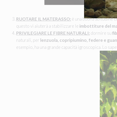
RUOTARE IL MATERASSO:
è una buona abitudine ch
questo vi aiuterà a stabilizzare le
imbottiture del m
PRIVILEGIARE LE FIBRE NATURALI:
dormire su
fi
naturali, per
lenzuola, copripiumino, federe e guan
esempio, ha una grande capacità igroscopica. Lo sape