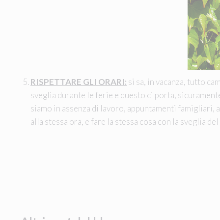
RISPETTARE GLI ORARI:
si sa, in vacanza, tutto ca
sveglia durante le ferie e questo ci porta, sicuramente
siamo in assenza di lavoro, appuntamenti famigliari, ab
alla stessa ora, e fare la stessa cosa con la sveglia del