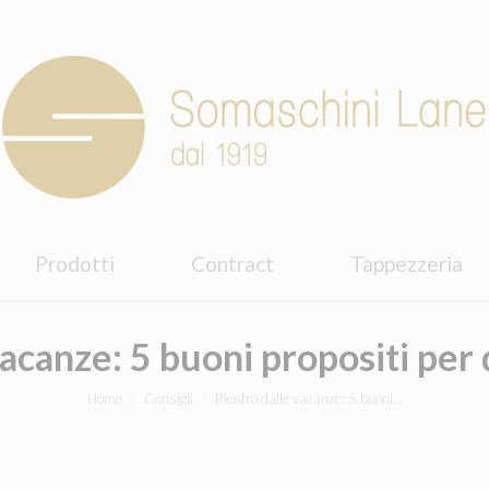
Prodotti
Contract
Tappezzeria
Prodotti
Contract
Tappezzeria
vacanze: 5 buoni propositi per
You are here:
Home
Consigli
Rientro dalle vacanze: 5 buoni…