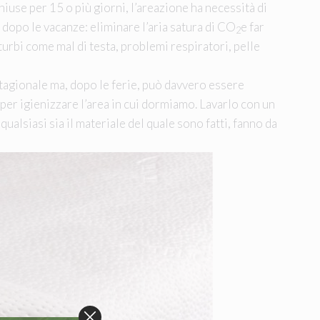
iuse per 15 o più giorni, l’areazione ha necessità di
, dopo le vacanze: eliminare l’aria satura di CO
e far
2
sturbi come mal di testa, problemi respiratori, pelle
 stagionale ma, dopo le ferie, può davvero essere
er igienizzare l’area in cui dormiamo. Lavarlo con un
alsiasi sia il materiale del quale sono fatti, fanno da