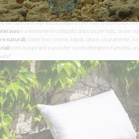
Da Somaschini Lane trovi una consulenza personalizzata
e va rispettata soprattutto dopo un periodo di assenza prolung
aterasso
e a mantenerlo compatto dopo un periodo, se pur non 
bre naturali
, come lino, cotone, kapok, lana è, sicuramente, il 
ciali
sono traspiranti e asciutte: non trattengono l’umidità, anz
vate?