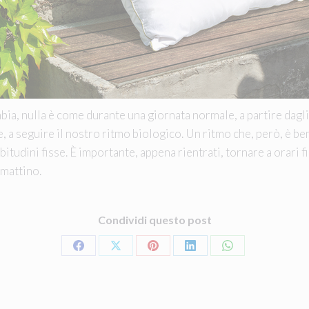
mbia, nulla è come durante una giornata normale, a partire dagli
, a seguire il nostro ritmo biologico. Un ritmo che, però, è bene
itudini fisse. È importante, appena rientrati, tornare a orari fi
 mattino.
Condividi questo post
Share
Share
Share
Share
Share
on
on
on
on
on
Facebook
X
Pinterest
LinkedIn
WhatsApp