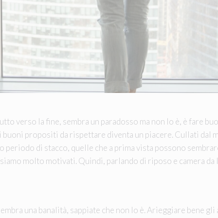
utto verso la fine, sembra un paradosso ma non lo è, è fare buoni
ai buoni propositi da rispettare diventa un piacere. Cullati dal 
ro periodo di stacco, quelle che a prima vista possono sembra
 siamo molto motivati. Quindi, parlando di riposo e camera da 
sembra una banalità, sappiate che non lo è. Arieggiare bene gli 