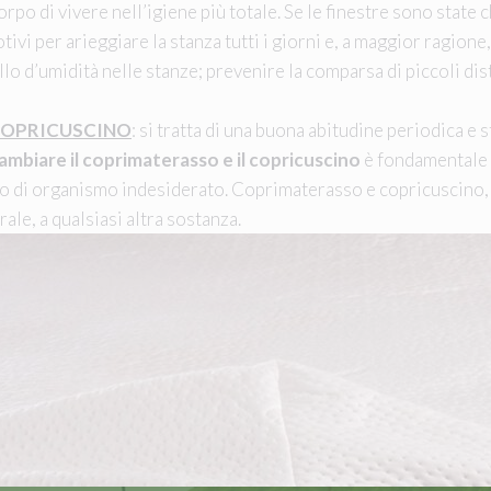
o di vivere nell’igiene più totale. Se le finestre sono state ch
ivi per arieggiare la stanza tutti i giorni e, a maggior ragione
ello d’umidità nelle stanze; prevenire la comparsa di piccoli di
 COPRICUSCINO
: si tratta di una buona abitudine periodica e
mbiare il coprimaterasso e il copricuscino
è fondamentale p
o di organismo indesiderato. Coprimaterasso e copricuscino, qu
rale, a qualsiasi altra sostanza.