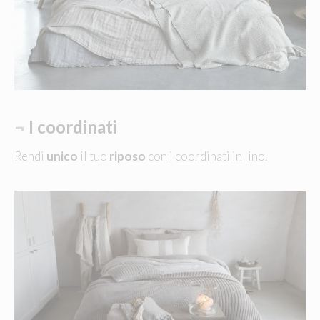
¬
I coordinati
Rendi
unico
il tuo
riposo
con i coordinati in lino.