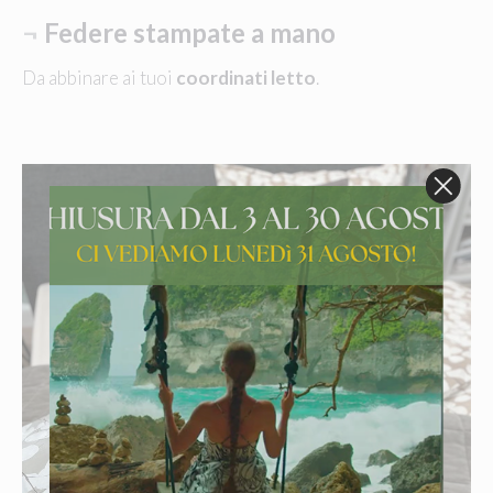
¬
Federe stampate a mano
Da abbinare ai tuoi
coordinati letto
.