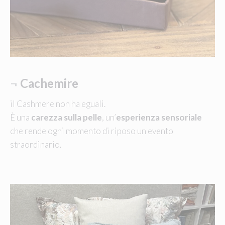
¬
Cachemire
il Cashmere non ha eguali.
È una
carezza sulla pelle
, un’
esperienza sensoriale
che rende ogni momento di riposo un evento
straordinario.