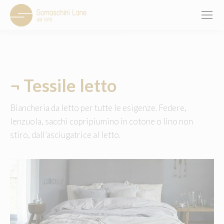
You are here:
¬
Tessile letto
Biancheria da letto per tutte le esigenze. Federe,
lenzuola, sacchi copripiumino in cotone o lino non
stiro, dall’asciugatrice al letto.