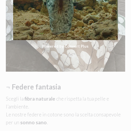
Powered by Convert Plus
¬
Federe fantasia
Scegli la
fibra naturale
che rispetta la tua pelle e
l’ambiente.
Le nostre federe in cotone sono la scelta consapevole
per un
sonno sano
.