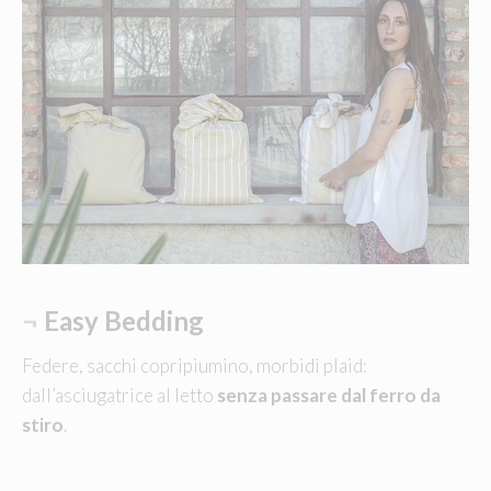
¬
Easy Bedding
Federe, sacchi copripiumino, morbidi plaid:
dall’asciugatrice al letto
senza passare dal ferro da
stiro
.