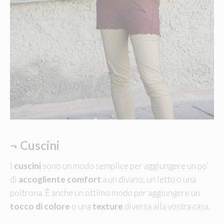
¬
Cuscini
I
cuscini
sono un modo semplice per aggiungere un po’
di
accogliente comfort
a un divano, un letto o una
poltrona. È anche un ottimo modo per aggiungere un
tocco di colore
o una
texture
diversa alla vostra casa.