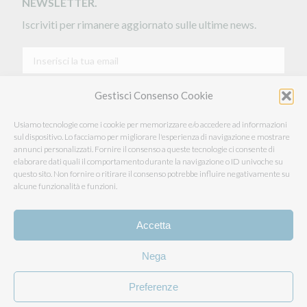
NEWSLETTER.
Iscriviti per rimanere aggiornato sulle ultime news.
Gestisci Consenso Cookie
Ho preso visione dell’Informativa Privacy e acconsento
al trattamento dei miei dati personali
Usiamo tecnologie come i cookie per memorizzare e/o accedere ad informazioni
Acconsento al trattamento dei miei dati per essere
sul dispositivo. Lo facciamo per migliorare l'esperienza di navigazione e mostrare
informato su offerte commerciali, novità e sconti
annunci personalizzati. Fornire il consenso a queste tecnologie ci consente di
esclusivi.
elaborare dati quali il comportamento durante la navigazione o ID univoche su
questo sito. Non fornire o ritirare il consenso potrebbe influire negativamente su
alcune funzionalità e funzioni.
INVIA
Accetta
Nega
Somaschini Lane S.r.l. - 22060 Carugo (Co) - via Garibaldi, 15 -
Preferenze
info@somaschinilane.com - tel. +39 031 761241 r.a. - fax +39
031 763605 - P.iva 00221790132 - Copyright 2026