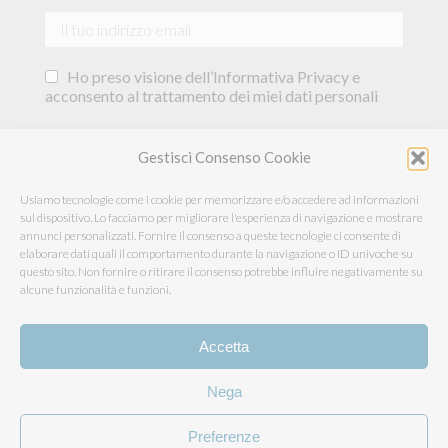
Ho preso visione dell’Informativa Privacy e
acconsento al trattamento dei miei dati personali
Acconsento al trattamento dei miei dati per
Gestisci Consenso Cookie
essere informato su offerte commerciali, novità e
sconti esclusivi.
Usiamo tecnologie come i cookie per memorizzare e/o accedere ad informazioni
sul dispositivo. Lo facciamo per migliorare l'esperienza di navigazione e mostrare
annunci personalizzati. Fornire il consenso a queste tecnologie ci consente di
elaborare dati quali il comportamento durante la navigazione o ID univoche su
questo sito. Non fornire o ritirare il consenso potrebbe influire negativamente su
alcune funzionalità e funzioni.
Accetta
Nega
Somaschini Lane S.r.l. - 22060 Carugo (Co) - via Garibaldi, 15 -
Preferenze
info@somaschinilane.com - tel. +39 031 761241 r.a. - fax +39