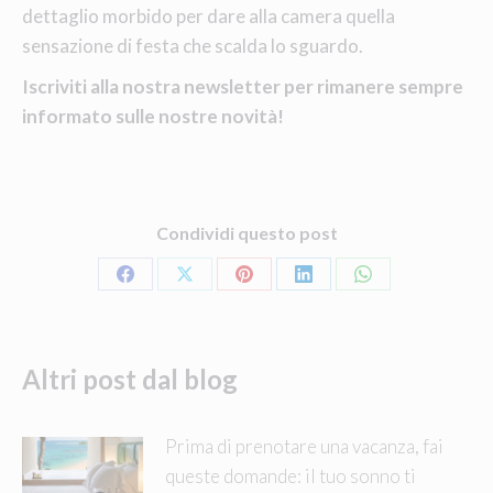
dettaglio morbido per dare alla camera quella
sensazione di festa che scalda lo sguardo.
Iscriviti alla nostra newsletter per rimanere sempre
informato sulle nostre novità!
Condividi questo post
Share
Share
Share
Share
Share
on
on
on
on
on
Facebook
X
Pinterest
LinkedIn
WhatsApp
Altri post dal blog
Prima di prenotare una vacanza, fai
queste domande: il tuo sonno ti