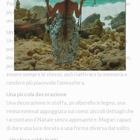
Perchè il colore neutro permette poi di aggiungere un
piccolo segno natalizio più acceso e di creare, quindi,
una situazione equilibrata e piacevolmente festiva.
Un cuscino decorativo rosso
Un solo cuscino rosso, in velluto o maglia intrecciata,
porta il Natale nel letto in modo elegante e non
invasivo, immediato e, sì, anche ricorrente. Ogni anno,
può essere un piccolo oggetto a fare…Natale. E può
essere sempre lo stesso, può riattivare la memoria e
Powered by Convert Plus
rendere più piacevole l’atmosfera.
Una piccola decorazione
Una decorazione in stoffa, un alberello in legno, una
renna minimal appoggiata sul comò: piccoli dettagli che
raccontano il Natale senza appesantire. Magari capaci
di dare una luce dorata o una forma diversa dal solito.
_ Una luce calda in più