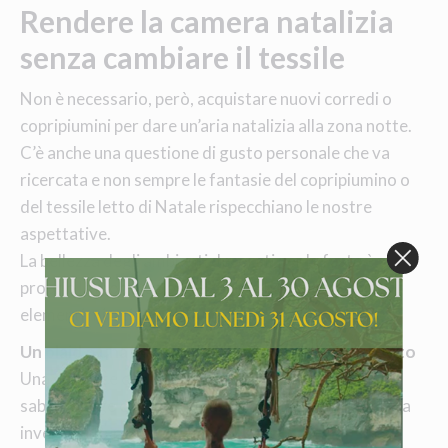
Rendere la camera natalizia
senza cambiare il tessile
Non è necessario, però, acquistare nuovi corredi o
copripiumini per dare un’aria natalizia alla zona notte.
C’è anche una questione di gusto personale che va
ricercata e non sempre le fantasie del copripiumino o
del tessile letto di Natale rispecchiano le nostre
aspettative.
La bellezza degli ambienti decorati per le feste è
proprio la moderazione e spesso bastano pochi
elementi mirati.
Un plaid o una coperta appoggiata ai piedi del letto
Una semplice coperta, anche nei toni neutri come
sabbia, beige o grigio perla, crea subito un’atmosfera
invernale.Perchè?