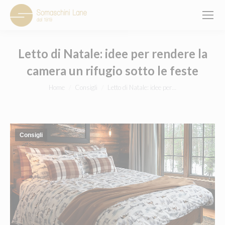
Letto di Natale: idee per rendere la
camera un rifugio sotto le feste
You are here:
Home
Consigli
Letto di Natale: idee per…
Consigli