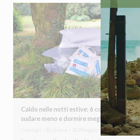
Caldo nelle notti estive: 6 consigli per
sudare meno e dormire meglio
Consigli
By
Elena
30 Maggio 2024