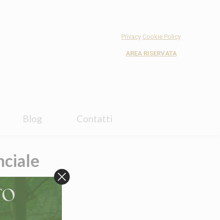
Blog
Contatti
Privacy
Cookie Policy
AREA RISERVATA
Blog
Contatti
nciale