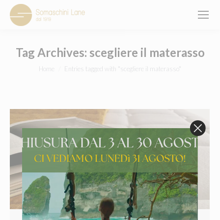
Tag Archives:
scegliere il materasso
You are here:
Home
Entries tagged with "scegliere il materasso"