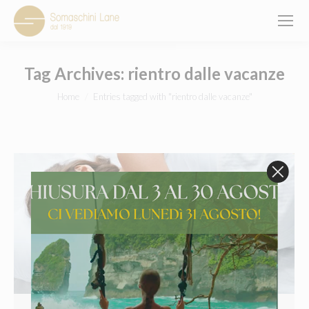
Tag Archives:
rientro dalle vacanze
You are here:
Home
Entries tagged with "rientro dalle vacanze"