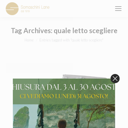
Tag Archives:
quale letto scegliere
You are here:
Home
Entries tagged with "quale letto scegliere"