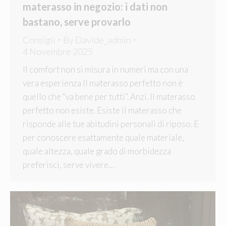
materasso in negozio: i dati non
bastano, serve provarlo
Consigli
By
Davide_admin
4 Novembre 2025
Il comfort non si misura in numeri ma con una
vera esperienza Il materasso perfetto non è
quello che “va bene per tutti”. Anzi. Il materasso
perfetto non esiste. Esiste il materasso che
risponde alle tue abitudini personali di riposo. E
per conoscere esattamente quale materiale,
quale altezza, quale grado di morbidezza
preferisci, serve vivere…