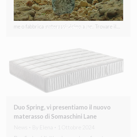
è probabile che tu abbia digitato su Google una
delle seguenti domande: dove comprare
materassi vicino a me, outlet materassi vicino a
me o fabbrica materassi vicino a me. Trovare il…
Powered by Convert Plus
Duo Spring, vi presentiamo il nuovo
materasso di Somaschini Lane
News
By
Elena
1 Ottobre 2024