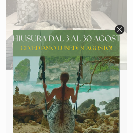
Dove comprare un materasso vicino a
te: la qualità di Somaschini Lane
Consigli
By
Elena
18 Dicembre 2024
Acquistare il materasso in negozio o online? Da
Somaschini Lane, il riposo si prova Se stai
cercando il materasso perfetto per il tuo riposo,