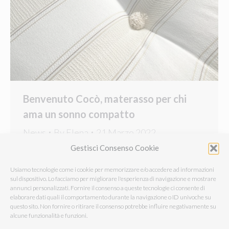
Benvenuto Cocò, materasso per chi
ama un sonno compatto
News
By
Elena
21 Marzo 2022
Gestisci Consenso Cookie
Somaschini Lane ha un nuovo materasso per voi.
Si chiama Cocò ed è pensato per chi ha bisogno,
Usiamo tecnologie come i cookie per memorizzare e/o accedere ad informazioni
per chi ama, per chi è abituato a dormire su
sul dispositivo. Lo facciamo per migliorare l'esperienza di navigazione e mostrare
annunci personalizzati. Fornire il consenso a queste tecnologie ci consente di
supporti maggiormente rigidi e resistenti, senza
elaborare dati quali il comportamento durante la navigazione o ID univoche su
però rinunciare alla morbidezza e al comfort che
questo sito. Non fornire o ritirare il consenso potrebbe influire negativamente su
alcune funzionalità e funzioni.
un materasso deve portare con sé per