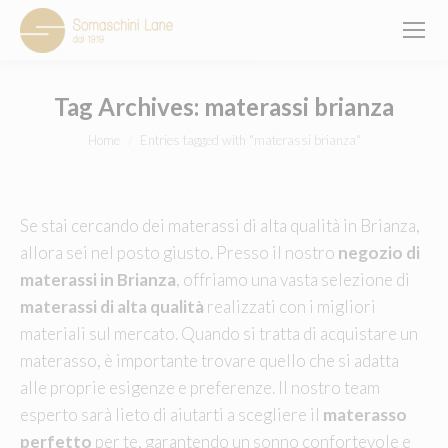
Tag Archives:
materassi brianza
You are here:
Home
Entries tagged with "materassi brianza"
Se stai cercando dei materassi di alta qualità in Brianza,
allora sei nel posto giusto. Presso il nostro
negozio di
materassi in Brianza
, offriamo una vasta selezione di
materassi di alta qualità
realizzati con i migliori
materiali sul mercato. Quando si tratta di acquistare un
materasso, è importante trovare quello che si adatta
alle proprie esigenze e preferenze. Il nostro team
esperto sarà lieto di aiutarti a scegliere il
materasso
perfetto
per te, garantendo un sonno confortevole e