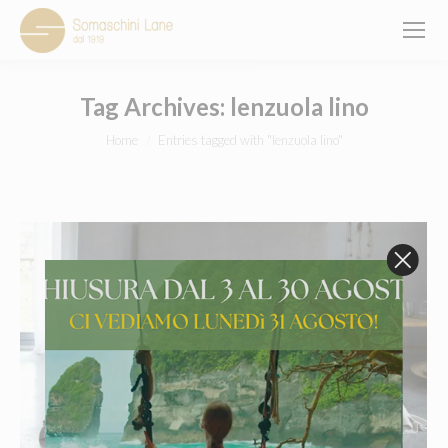
Tag Archives:
lenzuola lino
You are here:
Home
Entries tagged with "lenzuola lino"