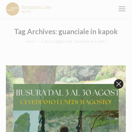
Tag Archives:
guanciale in kapok
You are here:
Home
Entries tagged with "guanciale in kapok"