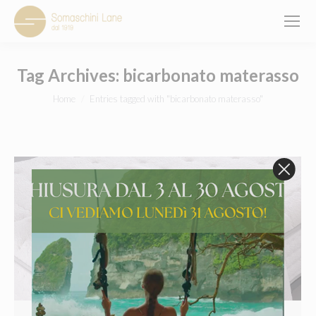
Tag Archives:
bicarbonato materasso
You are here:
Home
Entries tagged with "bicarbonato materasso"