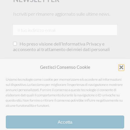
Iscriviti per rimanere aggiornato sulle ultime news.
Ho preso visione dell’Informativa Privacy e
acconsento al trattamento dei miei dati personali
Acconsento al trattamento dei miei dati per
Gestisci Consenso Cookie
essere informato su offerte commerciali, novità e
sconti esclusivi.
Usiamo tecnologie come i cookie per memorizzare e/o accedere ad informazioni
sul dispositivo. Lo facciamo per migliorare l'esperienza di navigazione e mostrare
annunci personalizzati. Fornire il consenso a queste tecnologie ci consente di
elaborare dati quali il comportamento durante la navigazione o ID univoche su
questo sito. Non fornire o ritirare il consenso potrebbe influire negativamente su
alcune funzionalità e funzioni.
Accetta