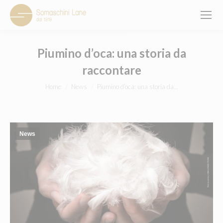
Piumino d’oca: una storia da
raccontare
You are here:
Home
News
Piumino d’oca: una storia da…
News