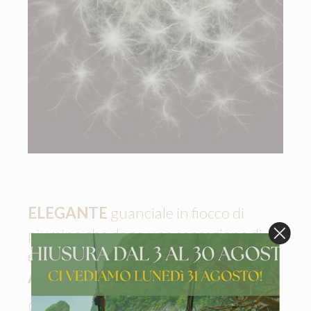
ELEGANTE
guanciale in fiocco di
piumino che dona una sensazione di
estrema
MORBIDEZZA E
ACCOGLIENZA
.
Grazie alla pregiata imbottitura si