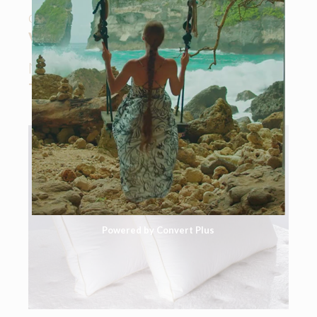
ottiene un effetto di sorprendente
VOLUME
e di altissima resilienza.
Naturalmente
TRASPIRANTE E
TERMOREGOLATORE
.
Powered by Convert Plus