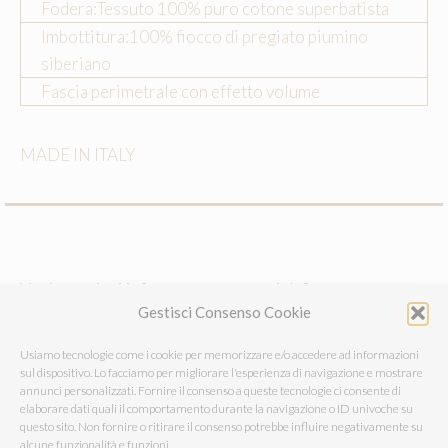
Fodera:Tessuto 100% puro cotone superbatista
Imbottitura:100% fiocco di pregiato piumino
siberiano
Fascia perimetrale con effetto volume
MADE IN ITALY
Vuoi maggiori info su questo guanciale?
Gestisci Consenso Cookie
Usiamo tecnologie come i cookie per memorizzare e/o accedere ad informazioni
E-MAIL
sul dispositivo. Lo facciamo per migliorare l'esperienza di navigazione e mostrare
annunci personalizzati. Fornire il consenso a queste tecnologie ci consente di
elaborare dati quali il comportamento durante la navigazione o ID univoche su
questo sito. Non fornire o ritirare il consenso potrebbe influire negativamente su
CHIAMACI
alcune funzionalità e funzioni.